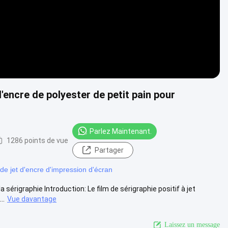
d'encre de polyester de petit pain pour
Parlez Maintenant.
1286 points de vue
Partager
 de jet d'encre d'impression d'écran
a sérigraphie Introduction: Le film de sérigraphie positif à jet
..
Vue davantage
Laissez un message