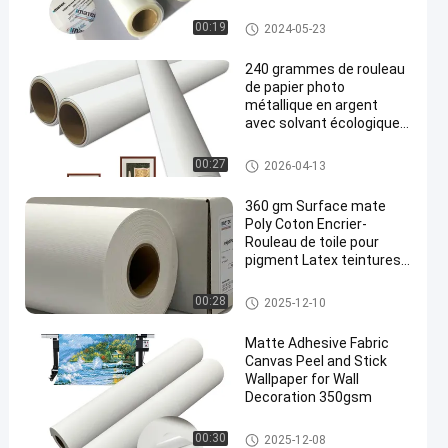
positif
Film d'impression d'écran de j
00:19
2024-05-23
et d'encre
240 grammes de rouleau
de papier photo
métallique en argent
avec solvant écologique
avec finition brillante pour
les encres écologiques et
Médias de dissolvant d'Eco
00:27
2026-04-13
le latex
360 gm Surface mate
Poly Coton Encrier-
Rouleau de toile pour
pigment Latex teintures
d'encre Impression
numérique
Toile de coton de jet d'encre
00:28
2025-12-10
Matte Adhesive Fabric
Canvas Peel and Stick
Wallpaper for Wall
Decoration 350gsm
Médias de dissolvant d'Eco
00:30
2025-12-08