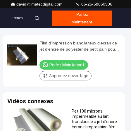
david@imatecdigital.com
86-25-58860906
Parlez
French
Maintenant.
Film d'impression blanc laiteux d'écran de
jet d'encre de polyester de petit pain pour
l'impression d'écran en soie
Parlez Maintenant.
Apprenez davantage
Vidéos connexes
Pet 100 microns
imperméable au lait
translucide à jet d'encre
écran d'impression film