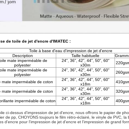
se de toile de jet d'encre d'IMATEC :
Toile à base d'eau d'impression de jet d'encre
Description
Taille habituelle
Gramm
oile mate imperméable de
24", 36", 42", 44", 50", 60"
220gs
polyester
x30m
oile mate imperméable de
24", 36", 42", 44", 50", 60"
260gs
polyester
x30m
24", 36", 42", 44", 50", 60"
e mate imperméable de coton
410gs
x18m
24", 36", 42", 44", 50", 60"
e mate imperméable de coton
320gs
x30m
24", 36", 42", 44", 50", 60"
 brillante imperméable de coton
400gs
x18m
ile ci-dessus d'impression de jet d'encre, nous offrons le papier de phot
ier de pp, CHOYONS toujours le film rétro-éclairé, le vinyle de PVC, la 
es d'encre pour l'impression de jet d'encre et l'impression de grand for