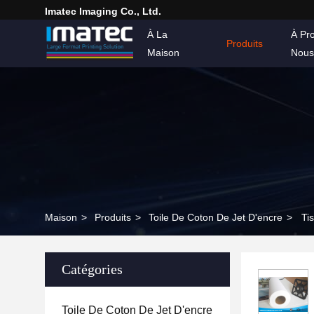
Imatec Imaging Co., Ltd.
À La
À Pr
Produits
Maison
Nous
Maison
>
Produits
>
Toile De Coton De Jet D'encre
>
Ti
Catégories
Toile De Coton De Jet D'encre