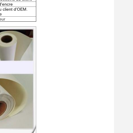
d'encre
u client d'OEM.
e
ieur