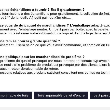
s les échantillons à fournir ? Est-il gratuitement ?
 fournissons à des échantillons pour gratuitement, la collection de fre
e et 24" de la feuille A4 petit pain de x3m etc….
iez-vous de du paquet de marchandises ? L'emballage adapté aux b
ement avec l'emballage neutre. Un petit pain par boîte, avec la palette.
uste nous informer votre information de logo et d'emballage dans les dé
 une remise pour la grande quantité ?
ainement. Il sera selon ce que vous avez commandé, et combien on lui
l une politique pour les marchandises de problème ?
e problème de qualité provoqué par nous, entrent en contact svp avec no
e neuf ; si le problème de produit est provoqué par des clients, alors l
aucun retour déraisonnable de retour.
uestions relatives aux produits satisfont consultent nos ventes ou tech
at de toile de coton de jet d'encre de Digital d'impression d'art imperm
 imprimable de toile
Toile imprimable de jet d'encre
petit pain 