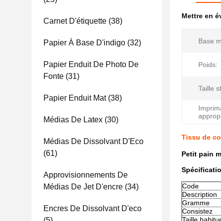
Mettre en 
Carnet D'étiquette
(38)
Base ma
Papier À Base D'indigo
(32)
Papier Enduit De Photo De
Poids:
Fonte
(31)
Taille 
Papier Enduit Mat
(38)
Imprim
approp
Médias De Latex
(30)
Tissu de co
Médias De Dissolvant D'Eco
(61)
Petit pain 
Spécificati
Approvisionnements De
Code
Médias De Jet D'encre
(34)
Description
Gramme
Encres De Dissolvant D'eco
Consistez
Taille habitu
(5)