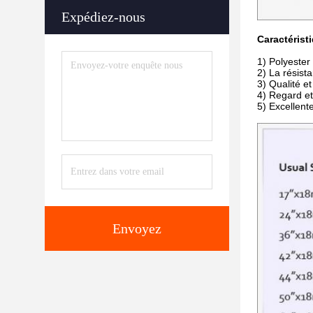
Expédiez-nous
Caractérist
1)
Polyester
2)
La résist
3)
Qualité e
4)
Regard et
5)
Excellente
Envoyez