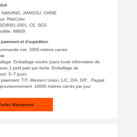
ble de mur
duit
ne: NANJING, JIANGSU, CHINE
e: RiteColor
: ISO9001-2001, CE, SGS
odèle: IM609
 paiement et d'expédition
commande min: 2000 mètres carrés
ble
allage: Emballage neutre (sans toute information de
avec 1 petit pain par boîte. Emballage de
ison: 5~7 jours
 paiement: T/T, Western Union, L/C, D/A, D/P, , Paypal
provisionnement: 10000 mètres carrés par jour
Parlez Maintenant.