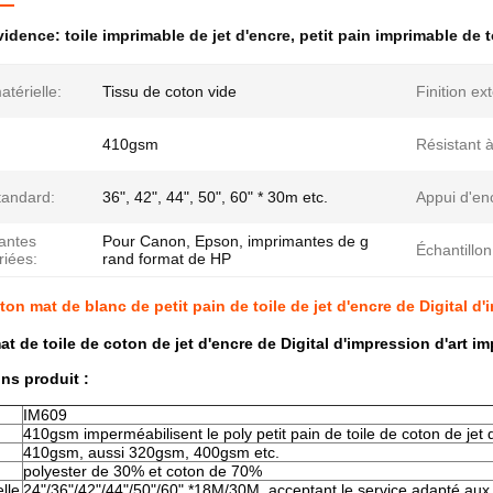
évidence:
toile imprimable de jet d'encre
,
petit pain imprimable de t
térielle:
Tissu de coton vide
Finition ex
410gsm
Résistant à
standard:
36", 42", 44", 50", 60" * 30m etc.
Appui d'en
antes
Pour Canon, Epson, imprimantes de g
Échantillon
riées:
rand format de HP
ton mat de blanc de petit pain de toile de jet d'encre de Digital 
mat de toile de coton de jet d'encre de Digital d'impression d'art 
ons produit :
IM609
410gsm imperméabilisent le poly petit pain de toile de coton de jet
410gsm, aussi 320gsm, 400gsm etc.
polyester de 30% et coton de 70%
elle
24"/36"/42"/44"/50"/60" *18M/30M, acceptant le service adapté aux 