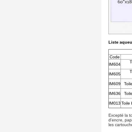
Liste aqueu
Code
T
IM604
T
IM605
IM609
Toil
IM636
Toil
IM013
Toile
Excepté la to
d'encre, pap
les cartouch