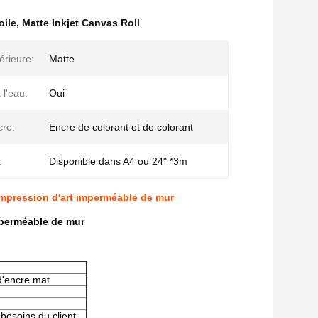
oile
,
Matte Inkjet Canvas Roll
térieure:
Matte
 l'eau:
Oui
cre:
Encre de colorant et de colorant
:
Disponible dans A4 ou 24" *3m
d'impression d'art imperméable de mur
imperméable de mur
 d'encre mat
besoins du client