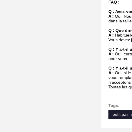
FAQ :
Q : Avez-vou
A :
Oui. Nous
dans la taill
Q : Que dir
A :
Habituell
Vous devez j
Q : Y a-t-il
A :
Oui, cert
pour vous.
Q : Y a-t-i
A :
Oui, si l
vous remplac
n'acceptons 
Toutes les q
Petit pain m
Tags:
petit pain