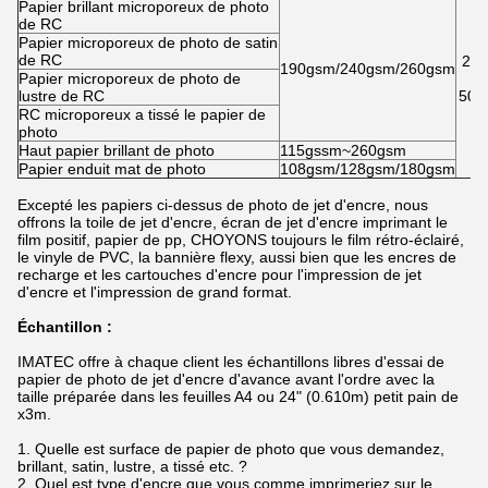
Papier brillant microporeux de photo
de RC
Papier microporeux de photo de satin
de RC
24",
190gsm/240gsm/260gsm
Papier microporeux de photo de
lustre de RC
50"
RC microporeux a tissé le papier de
photo
Haut papier brillant de photo
115gssm~260gsm
Papier enduit mat de photo
108gsm/128gsm/180gsm
Excepté les papiers ci-dessus de photo de jet d'encre, nous
offrons la toile de jet d'encre, écran de jet d'encre imprimant le
film positif, papier de pp, CHOYONS toujours le film rétro-éclairé,
le vinyle de PVC, la bannière flexy, aussi bien que les encres de
recharge et les cartouches d'encre pour l'impression de jet
d'encre et l'impression de grand format.
Échantillon :
IMATEC offre à chaque client les échantillons libres d'essai de
papier de photo de jet d'encre d'avance avant l'ordre avec la
taille préparée dans les feuilles A4 ou 24" (0.610m) petit pain de
x3m.
1. Quelle est surface de papier de photo que vous demandez,
brillant, satin, lustre, a tissé etc. ?
2. Quel est type d'encre que vous comme imprimeriez sur le