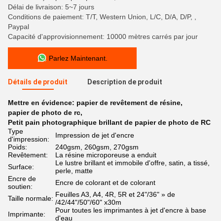
Délai de livraison: 5~7 jours
Conditions de paiement: T/T, Western Union, L/C, D/A, D/P, ,
Paypal
Capacité d'approvisionnement: 10000 mètres carrés par jour
Parlez Maintenant.
Détails de produit
Description de produit
Mettre en évidence:
papier de revêtement de résine
,
papier de photo de rc
,
Petit pain photographique brillant de papier de photo de RC
Type
Impression de jet d'encre
d'impression:
Poids:
240gsm, 260gsm, 270gsm
Revêtement:
La résine microporeuse a enduit
Le lustre brillant et immobile d'offre, satin, a tissé,
Surface:
perle, matte
Encre de
Encre de colorant et de colorant
soutien:
Feuilles A3, A4, 4R, 5R et 24"/36" » de
Taille normale:
/42/44"/50"/60" x30m
Pour toutes les imprimantes à jet d'encre à base
Imprimante:
d'eau