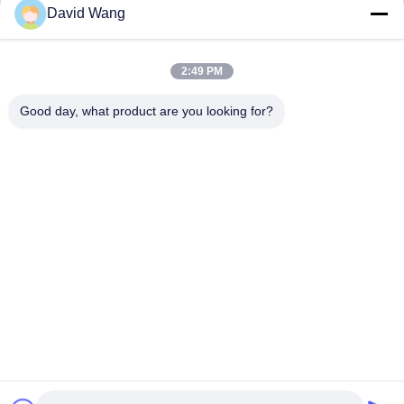
résine Pour Canon Epson
pour Epson Canon
David Wang
Parlez Maintenant.
Parlez Maintenant.
2:49 PM
Good day, what product are you looking for?
Imatec Imaging Co., Ltd.
david@imatecdigital.com
86-25-58860906
Route de #19 Xinghuo, zone de pointe de
développement, Nanjing, Chine, 210032
Bonne qualité de la Chine Toile de coton de jet d'encre
Fournisseur. © de Copyright 2016-2026 Imatec Imaging Co.,