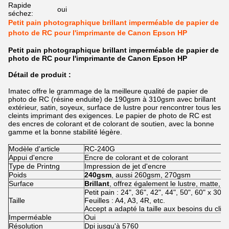
Rapide
oui
séchez:
Petit pain photographique brillant imperméable de papier de
photo de RC pour l'imprimante de Canon Epson HP
Petit pain photographique brillant imperméable de papier de
photo de RC pour l'imprimante de Canon Epson HP
Détail de produit :
Imatec offre le grammage de la meilleure qualité de papier de
photo de RC (résine enduite) de 190gsm à 310gsm avec brillant
extérieur, satin, soyeux, surface de lustre pour rencontrer tous les
cleints imprimant des exigences. Le papier de photo de RC est
des encres de colorant et de colorant de soutien, avec la bonne
gamme et la bonne stabilité légère.
Modèle d'article
RC-240G
Appui d'encre
Encre de colorant et de colorant
Type de Printng
Impression de jet d'encre
Poids
240gsm
, aussi 260gsm, 270gsm
Surface
Brillant
, offrez également le lustre, matte, sa
Petit pain : 24", 36", 42", 44", 50", 60" x 30m
Taille
Feuilles : A4, A3, 4R, etc.
Accept a adapté la taille aux besoins du clie
Imperméable
Oui
Résolution
Dpi jusqu'à 5760