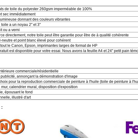
mats de toile du polyester 260gsm imperméable de 100%
t sec immédiatement
 lumineuse donnant des couleurs vibrantes
e toile a un noyau 2" et 3"
it ou a verni
rce directement, notre toile peut être garantie pour être de à qualité cohérente
neutre et point blanc élevé pour cohérent
tout le Canon, Epson, imprimantes larges de format de HP
ratuit est disponible pour votre essai. Nous avons la feuille A4 et 24" petit pain té
ntérieure commerciale/résidentielle
a publicité, annonçant la démonstration d'image
hoix pour la reproduction commerciale de peinture à l'huile (toile de peinture à l'hu
 mur, calendrier mural, disposition d'exposition
e, épousant le fond
elle, illustré d'art
 :