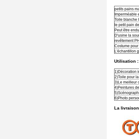
petits pains 
Imperméable e
Toile blanche
le petit pain d
Peut être endu
D'usine la sou
revêtement PH-
Costume pour 
L'échantillon g
Utilisation :
1)Décoration i
2)Toile pour l
3)Le meilleur c
4)Peintures de
5)Scénographi
6)Photo personn
La livraison