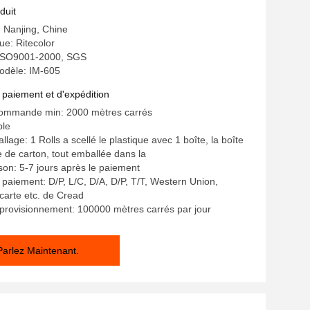
duit
: Nanjing, Chine
e: Ritecolor
: ISO9001-2000, SGS
dèle: IM-605
 paiement et d'expédition
commande min: 2000 mètres carrés
ble
llage: 1 Rolls a scellé le plastique avec 1 boîte, la boîte
e de carton, tout emballée dans la
ison: 5-7 jours après le paiement
 paiement: D/P, L/C, D/A, D/P, T/T, Western Union,
arte etc. de Cread
provisionnement: 100000 mètres carrés par jour
Parlez Maintenant.