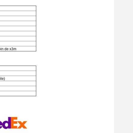
moin de x3m
ile)