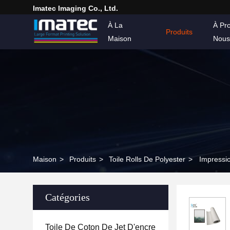
Imatec Imaging Co., Ltd.
À La
À Pr
Produits
Maison
Nous
Maison
>
Produits
>
Toile Rolls De Polyester
>
Impressio
Catégories
Toile De Coton De Jet D'encre