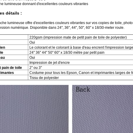
che lumineuse donnant d'excellentes couleurs vibrantes
es détails :
nche lumineuse offre d'excellentes couleurs vibrantes sur vos copies de toile, photo 
ression numérique. Disponible dans 24", 36", 44", 50", 60" x 18/30-meter roule.
220gsm (impression mate de petit pain de toile de polyester)
Oui
ien
Le colorant et le colorant à base d'eau encrent l'impression larg
ble
24" 36" 44" 50" 60" x 18/30 mètre par petit pain
eau
Oui
Impression de jet d'encre
 pain de toile
2" ou 3"
rimantes
Costume pour tous les Epson, Canon et imprimantes larges de 
Tissu de polyester