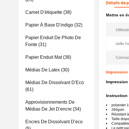
Détails de 
Carnet D'étiquette
(38)
Mettre en 
Papier À Base D'indigo
(32)
Utilisat
Papier Enduit De Photo De
taille h
Fonte
(31)
Papier Enduit Mat
(38)
Canvad 
Médias De Latex
(30)
Impression 
Impression 
Médias De Dissolvant D'Eco
(61)
Instruction 
Approvisionnements De
polyester 
Médias De Jet D'encre
(34)
260gsm
Résistant à
Taille dispo
Encres De Dissolvant D'eco
Compatible 
(5)
Le petit pa