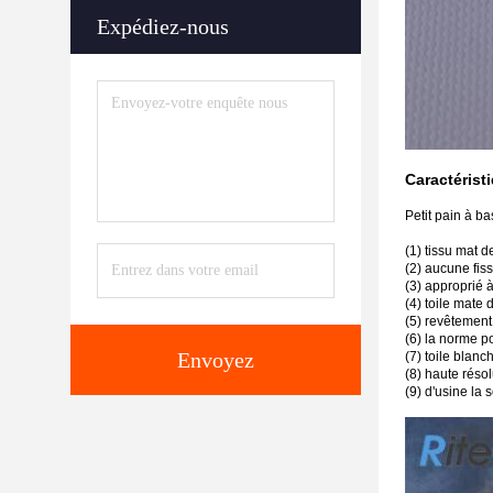
Expédiez-nous
Caractérist
Petit pain à ba
(1) tissu mat 
(2) aucune fis
(3) approprié 
(4) toile mate
(5) revêtement
(6) la norme p
Envoyez
(7) toile blan
(8) haute résol
(9) d'usine la 