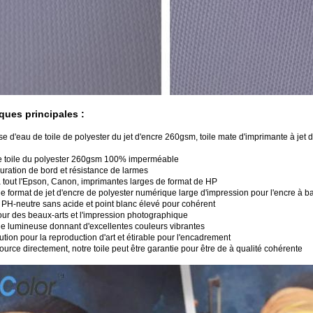
iques principales :
se d'eau de toile de polyester du jet d'encre 260gsm, toile mate d'imprimante à jet d
de toile du polyester 260gsm 100% imperméable
suration de bord et résistance de larmes
à tout l'Epson, Canon, imprimantes larges de format de HP
 de format de jet d'encre de polyester numérique large d'impression pour l'encre à b
 PH-neutre sans acide et point blanc élevé pour cohérent
our des beaux-arts et l'impression photographique
che lumineuse donnant d'excellentes couleurs vibrantes
ution pour la reproduction d'art et étirable pour l'encadrement
source directement, notre toile peut être garantie pour être de à qualité cohérente