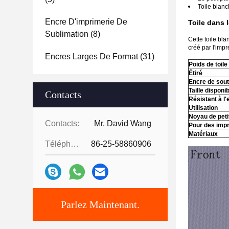
Toile blan
Encre D'imprimerie De
Toile dans l
Sublimation
(8)
Cette toile bla
créé par l'imp
Encres Larges De Format
(31)
Poids de toile
Étiré
Encre de sout
Taille disponi
Contacts
Résistant à l'
Utilisation
Noyau de petit
Contacts:
Mr. David Wang
Pour des imp
Matériaux
Téléphone:
86-25-58860906
Parlez Maintenant.