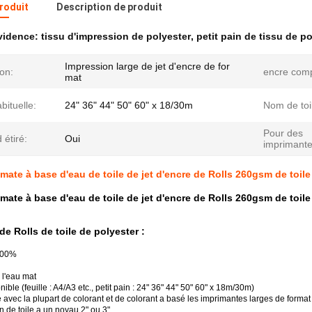
produit
Description de produit
évidence:
tissu d'impression de polyester
,
petit pain de tissu de p
Impression large de jet d'encre de for
ion:
encre comp
mat
abituelle:
24" 36" 44" 50" 60" x 18/30m
Nom de toi
Pour des
étiré:
Oui
imprimante
mate à base d'eau de toile de jet d'encre de Rolls 260gsm de toile
mate à base d'eau de toile de jet d'encre de Rolls 260gsm de toile
de Rolls de toile de polyester :
100%
 l'eau mat
nible (feuille : A4/A3 etc., petit pain : 24" 36" 44" 50" 60" x 18m/30m)
avec la plupart de colorant et de colorant a basé les imprimantes larges de format
in de toile a un noyau 2" ou 3"