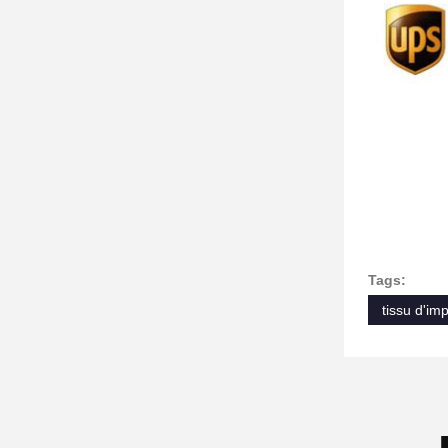
Tags:
tissu d'im