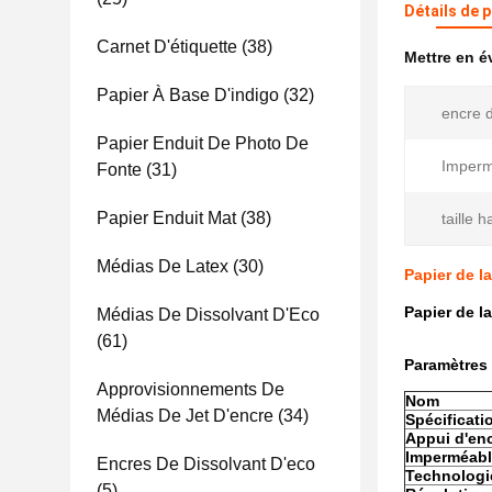
Détails de 
Carnet D'étiquette
(38)
Mettre en 
Papier À Base D'indigo
(32)
encre d
Papier Enduit De Photo De
Imperm
Fonte
(31)
Papier Enduit Mat
(38)
taille h
Médias De Latex
(30)
Papier de l
Papier de l
Médias De Dissolvant D'Eco
(61)
Paramètres
Approvisionnements De
Nom
Médias De Jet D'encre
(34)
Spécificati
Appui d'en
Imperméab
Encres De Dissolvant D'eco
Technologi
(5)