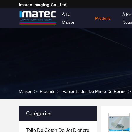
Imatec Imaging Co., Ltd.
À La
À Pr
Produits
Maison
Nous
Maison
>
Produits
>
Papier Enduit De Photo De Résine
>
Catégories
Toile De Coton De Jet D'encre