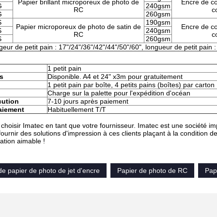
Papier brillant microporeux de photo de
Encre de co
G
240gsm
RC
c
G
260gsm
S
190gsm
Papier microporeux de photo de satin de
Encre de co
S
240gsm
RC
c
S
260gsm
geur de petit pain : 17"/24"/36"/42"/44"/50"/60", longueur de petit pain 
1 petit pain
s
Disponible. A4 et 24" x3m pour gratuitement
1 petit pain par boîte, 4 petits pains (boîtes) par carton
n
Charge sur la palette pour l'expédition d'océan
cution
7-10 jours après paiement
aiement
Habituellement T/T
 choisir Imatec en tant que votre fournisseur. Imatec est une société im
ournir des solutions d'impression à ces clients plaçant à la condition
ation aimable !
 de papier de photo de jet d'encre
Papier de photo de RC
Pap