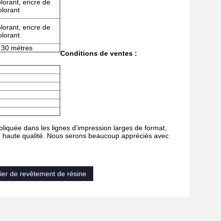
lorant, encre de
olorant
lorant, encre de
olorant
: 30 mètres
Conditions de ventes :
pliquée dans les lignes d'impression larges de format,
 de haute qualité. Nous serons beaucoup appréciés avec
ier de revêtement de résine