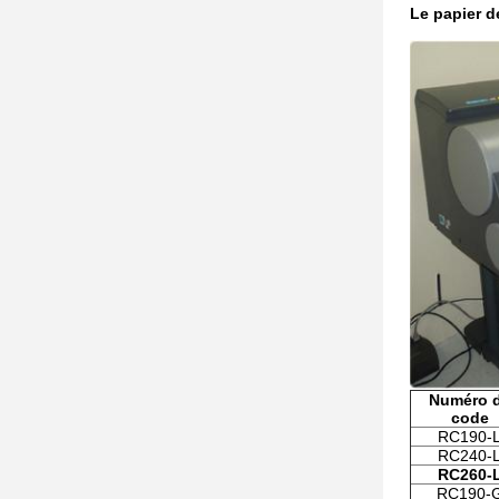
Le papier d
Numéro 
code
RC190-
RC240-
RC260-
RC190-