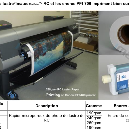
e lustre
Imatec
RC et les encres PFI-706 impriment bien su
d'
TM
RiteColor
de
Description
Gramme
Encres 
L
190gsm
Papier microporeux de photo de lustre de
Encre de co
L
240gsm
RC
c
L
260gsm
G
190gsm