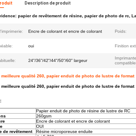
produit
Description de produit
évidence:
papier de revêtement de résine
,
papier de photo de rc
,
La
'imprimerie:
Encre de colorant et encre de colorant
Poids:
éable:
oui
Finition ex
Imprimant
abituelle:
24"/36"/42"/44"/50"/60" largeur
compatible
a meilleure qualité 260, papier enduit de photo de lustre de format
a meilleure qualité 260, papier enduit de photo de lustre de format
 :
Papier enduit de photo de résine de lustre de RC
ons
260gsm
cre
Encre de colorant et encre de colorant
le
OUI
e de revêtement
Résine microporeuse enduite