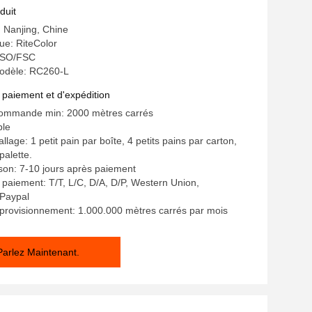
colorant
duit
: Nanjing, Chine
e: RiteColor
: ISO/FSC
odèle: RC260-L
 paiement et d'expédition
commande min: 2000 mètres carrés
ble
llage: 1 petit pain par boîte, 4 petits pains par carton,
palette.
aison: 7-10 jours après paiement
 paiement: T/T, L/C, D/A, D/P, Western Union,
Paypal
provisionnement: 1.000.000 mètres carrés par mois
Parlez Maintenant.