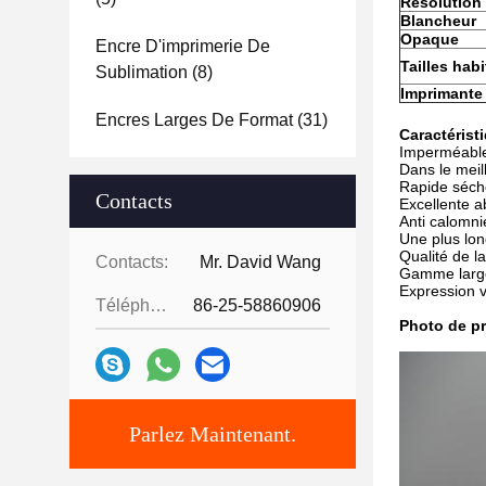
Résolution
Blancheur
Opaque
Encre D'imprimerie De
Tailles habi
Sublimation
(8)
Imprimante
Encres Larges De Format
(31)
Caractérist
Imperméabl
Dans le meil
Rapide séch
Contacts
Excellente a
Anti calomni
Une plus lo
Qualité de l
Contacts:
Mr. David Wang
Gamme large
Expression v
Téléphone:
86-25-58860906
Photo de pr
Parlez Maintenant.