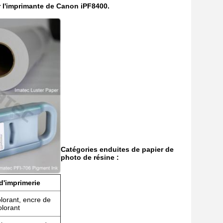
r l'imprimante de Canon iPF8400.
Catégories enduites de papier de
photo de résine :
d'imprimerie
lorant, encre de
olorant