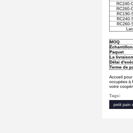
RC240-
RC260-
RC190-
RC240-
RC260-
Lar
MOQ
Échantillon
Paquet
La livraiso
Délai d'exé
Terme de p
Accueil pour
occupées à f
votre coopér
Tags:
petit pain