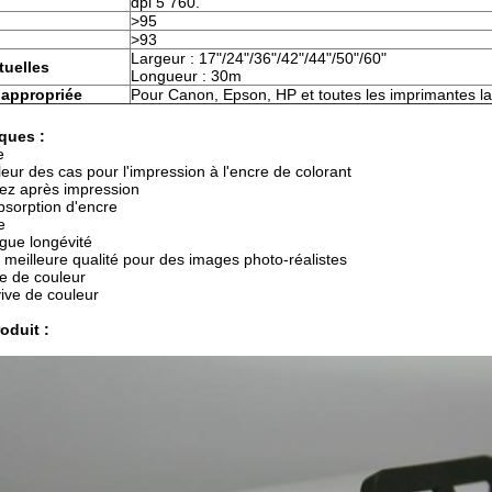
dpi 5 760.
>95
>93
Largeur : 17"/24"/36"/42"/44"/50"/60"
tuelles
Longueur : 30m
 appropriée
Pour Canon, Epson, HP et toutes les imprimantes l
iques :
e
leur des cas pour l'impression à l'encre de colorant
ez après impression
bsorption d'encre
e
ngue longévité
a meilleure qualité pour des images photo-réalistes
 de couleur
ive de couleur
oduit :