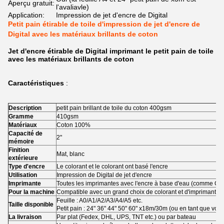
Aperçu gratuit:
l'avaliavle)
Application:
Impression de jet d'encre de Digital
Petit pain étirable de toile d'impression de jet d'encre de
Digital avec les matériaux brillants de coton
Jet d'encre étirable de Digital imprimant le petit pain de toile
avec les matériaux brillants de coton
Caractéristiques
:
Description
petit pain brillant de toile du coton 400gsm
Gramme
410gsm
Matériaux
Coton 100%
Capacité de
2"
mémoire
Finition
Mat, blanc
extérieure
Type d'encre
Le colorant et le colorant ont basé l'encre
Utilisation
Impression de Digital de jet d'encre
Imprimante
Toutes les imprimantes avec l'encre à base d'eau (comme Can
Pour la machine
Compatible avec un grand choix de colorant et d'imprimantes
Feuille : A0/A1/A2/A3/A4/A5 etc.
Taille disponible
Petit pain : 24" 36" 44" 50" 60" x18m/30m (ou en tant que votr
La livraison
Par plat (Fedex, DHL, UPS, TNT etc.) ou par bateau