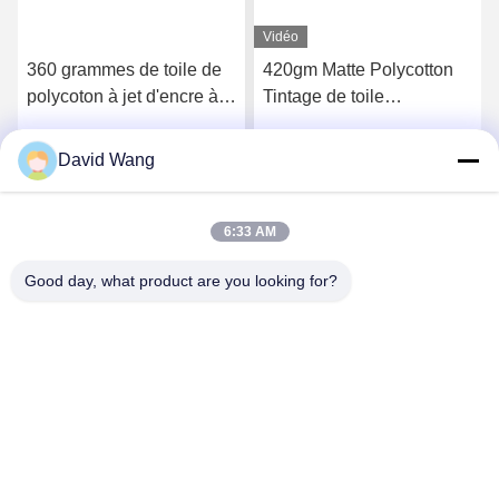
Vidéo
360 grammes de toile de
420gm Matte Polycotton
polycoton à jet d'encre à
Tintage de toile
base d'eau brillante pour
imperméable à l'eau pour
les imprimantes Canon
les tissus de galerie
David Wang
Parlez Maintenant.
Parlez Maintenant.
professionnels
6:33 AM
Good day, what product are you looking for?
Imatec Imaging Co., Ltd.
david@imatecdigital.com
86-25-58860906
Route de #19 Xinghuo, zone de pointe de
développement, Nanjing, Chine, 210032