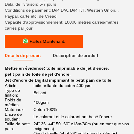
Délai de livraison: 5-7 jours
Conditions de paiement: D/P, D/A, D/P, T/T, Western Union, ,
Paypal, carte etc. de Cread
Capacité d'approvisionnement: 10000 mètres carrés/mètres
carrés par jour
Parlez Maintenant.
Détails de produit
Description de produit
Mettre en évidence:
toile imprimable de jet d'encre
,
petit pain de toile de jet d'encre
,
Jet d'encre de Digital imprimant le petit pain de toile
Article:
toile brillante du coton 400gsm
Type de
Brillant
finition:
Poids de
400gsm
médias:
Matériaux:
Coton 100%
Encre de
Le colorant et le colorant ont basé l'encre
soutien:
Taille de petit
24" 36" 44" 50" 60" x18m/30m (ou en tant que vos
pain:
exigences)
Oui (la feuille A4 et 24" petit pain de x3m est