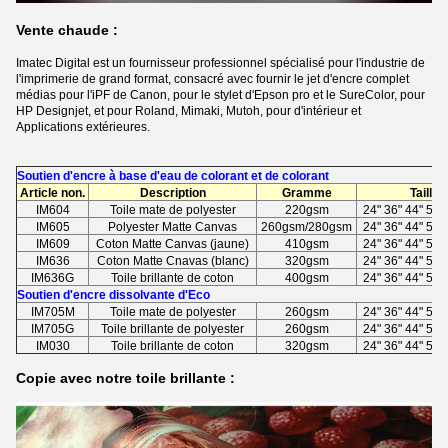
Vente chaude :
Imatec Digital est un fournisseur professionnel spécialisé pour l'industrie de
l'imprimerie de grand format, consacré avec fournir le jet d'encre complet
médias pour l'iPF de Canon, pour le stylet d'Epson pro et le SureColor, pour
HP Designjet, et pour Roland, Mimaki, Mutoh, pour d'intérieur et
Applications extérieures.
Soutien d'encre à base d'eau de colorant et de colorant
Article non.
Description
Gramme
Taille
IM604
Toile mate de polyester
220gsm
24" 36" 44" 50" 
IM605
Polyester Matte Canvas
260gsm/280gsm
24" 36" 44" 50" 
IM609
Coton Matte Canvas (jaune)
410gsm
24" 36" 44" 50" 
IM636
Coton Matte Cnavas (blanc)
320gsm
24" 36" 44" 50" 
IM636G
Toile brillante de coton
400gsm
24" 36" 44" 50" 
Soutien d'encre dissolvante d'Eco
IM705M
Toile mate de polyester
260gsm
24" 36" 44" 50" 
IM705G
Toile brillante de polyester
260gsm
24" 36" 44" 50" 
IM030
Toile brillante de coton
320gsm
24" 36" 44" 50" 
Copie avec notre toile brillante :