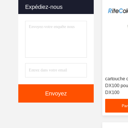
Expédiez-nous
cartouche 
DX100 pour 
DX100
Envoyez
Par