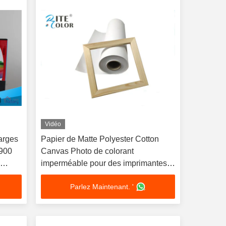
Vidéo
larges
Papier de Matte Polyester Cotton
9900
Canvas Photo de colorant
s
imperméable pour des imprimantes à
jet d'encre
Parlez Maintenant. '