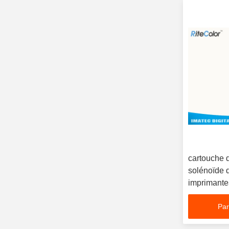
cartouche 
solénoïde 
imprimante
Roland DX
Par