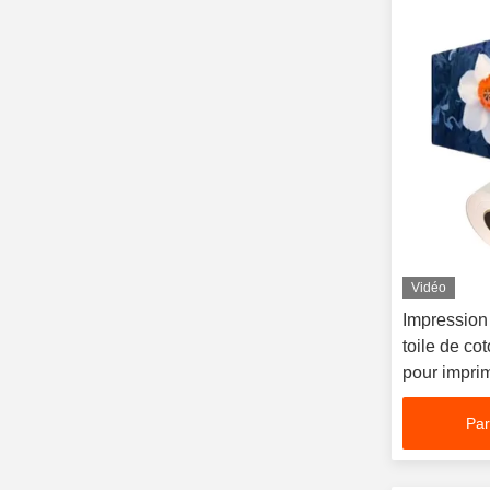
Vidéo
Impression
toile de co
pour imprim
Par