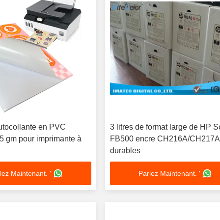
autocollante en PVC
3 litres de format large de HP S
75 gm pour imprimante à
FB500 encre CH216A/CH217
durables
lez Maintenant. '
Parlez Maintenant. '