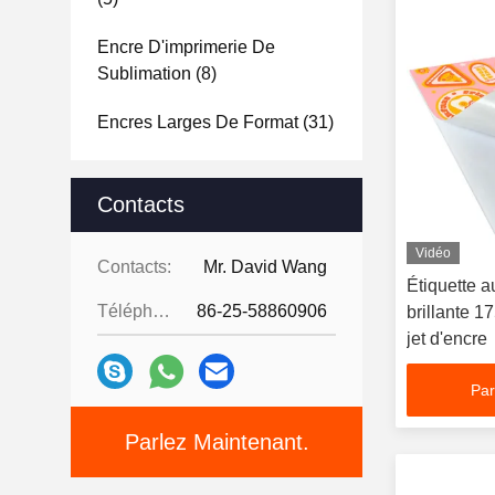
Encre D'imprimerie De
Sublimation
(8)
Encres Larges De Format
(31)
Contacts
Vidéo
Contacts:
Mr. David Wang
Étiquette 
Téléphone:
86-25-58860906
brillante 1
jet d'encre
Par
Parlez Maintenant.