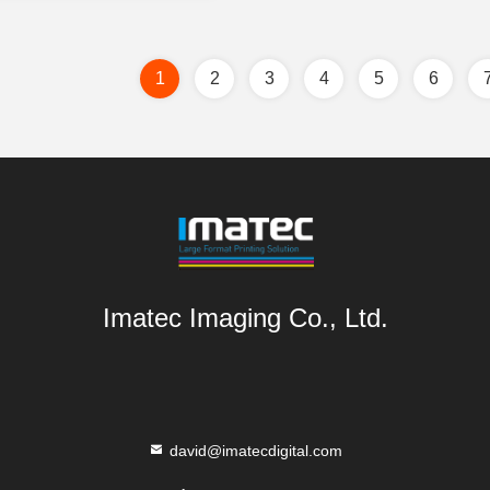
1
2
3
4
5
6
Imatec Imaging Co., Ltd.
david@imatecdigital.com