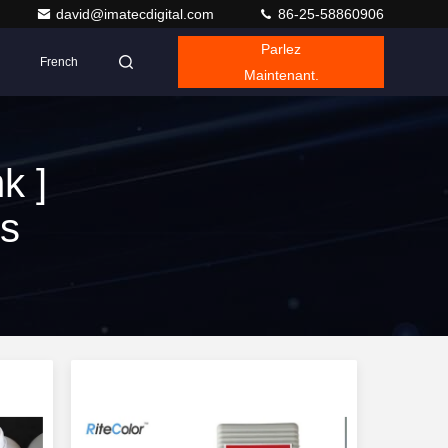
david@imatecdigital.com
86-25-58860906
Parlez
French
Maintenant.
k ]
ts