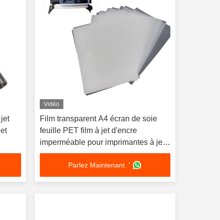
Vidéo
jet
Film transparent A4 écran de soie
jet
feuille PET film à jet d'encre
imperméable pour imprimantes à jet
d'encre
Parlez Maintenant. '