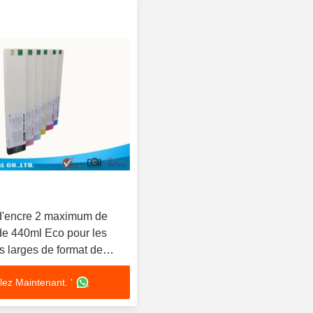
d'encre 2 maximum de
de 440ml Eco pour les
s larges de format de
-7
lez Maintenant. '