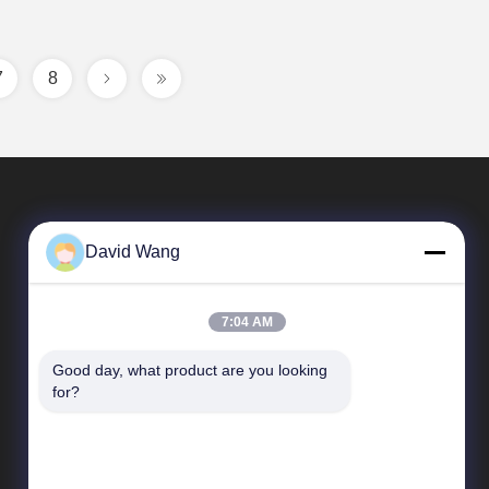
7
8
David Wang
7:04 AM
Good day, what product are you looking 
Liens Rapides
for?
Profil d'entreprise
Visite d'usine