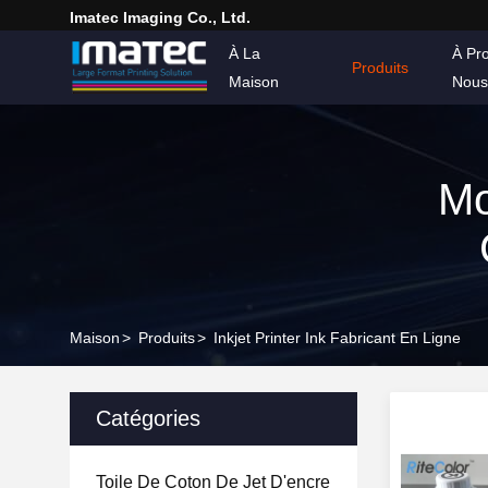
Imatec Imaging Co., Ltd.
À La
À Pr
Produits
Maison
Nous
Mo
C
Maison
>
Produits
>
Inkjet Printer Ink Fabricant En Ligne
Catégories
Toile De Coton De Jet D'encre