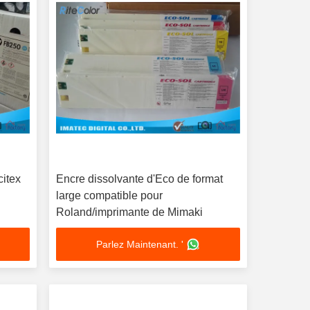
citex
Encre dissolvante d'Eco de format
A
large compatible pour
Roland/imprimante de Mimaki
Parlez Maintenant. '