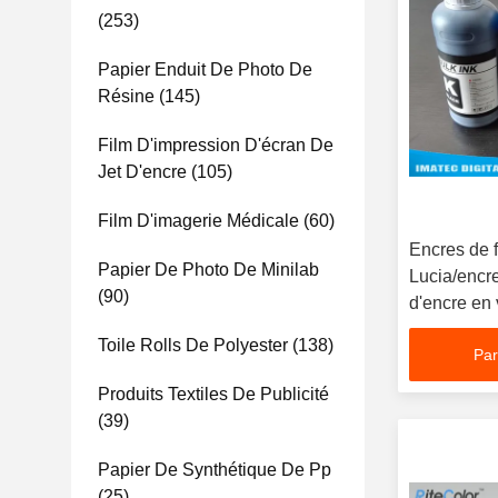
(253)
Papier Enduit De Photo De
Résine
(145)
Film D'impression D'écran De
Jet D'encre
(105)
Film D'imagerie Médicale
(60)
Encres de f
Papier De Photo De Minilab
Lucia/encre
(90)
d'encre en
de Canon 
Toile Rolls De Polyester
(138)
Par
Produits Textiles De Publicité
(39)
Papier De Synthétique De Pp
(25)